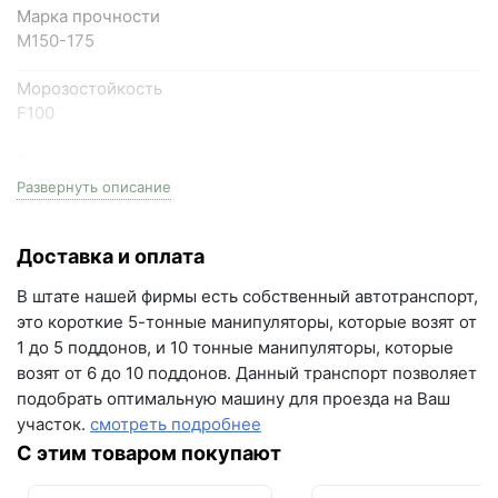
Самарская область, Волжский район, село
Марка прочности
Преображенка, улица Ленинская, 75 (вывеска "Мир
М150-175
кирпича")
Морозостойкость
пн-пт с 9:00 до 18:00, сб с 10:00 до 16:00
F100
+7 (846) 215-18-18
Размеры
+7 (993) 993-77-44
одинарный, (1НФ), 250мм длина * 120мм ширина *
Развернуть описание
65мм высота
Написать в МАКС
Доставка и оплата
Фактор НФ
Написать в Telegram
1NF
В штате нашей фирмы есть собственный автотранспорт,
Написать на почту
это короткие 5-тонные манипуляторы, которые возят от
Вес
1 до 5 поддонов, и 10 тонные манипуляторы, которые
2.3 кг
г.Самара, ул. Садовая, дом 199, помещение Н8
возят от 6 до 10 поддонов. Данный транспорт позволяет
(вывеска "Мир кирпича")
подобрать оптимальную машину для проезда на Ваш
На поддоне
участок.
смотреть подробнее
пн-пт с 9:00 до 18:00
480 шт
С этим товаром покупают
+7 (846) 215-16-16
Водопоглощение
8-9%