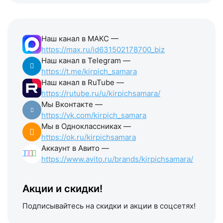
Наш канал в МАКС —
https://max.ru/id631502178700_biz
Наш канал в Telegram —
https://t.me/kirpich_samara
Наш канал в RuTube —
https://rutube.ru/u/kirpichsamara/
Мы Вконтакте —
https://vk.com/kirpich_samara
Мы в Одноклассниках —
https://ok.ru/kirpichsamara
Аккаунт в Авито —
https://www.avito.ru/brands/kirpichsamara/
Акции и скидки!
Подписывайтесь на скидки и акции в соцсетях!