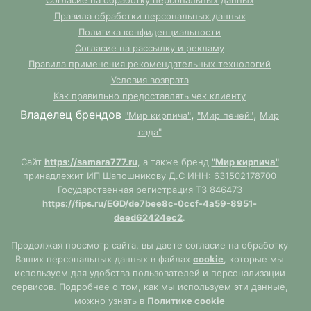
Согласие на обработку персональных данных
Правила обработки персональных данных
Политика конфиденциальности
Согласие на рассылку и рекламу
Правила применения рекомендательных технологий
Условия возврата
Как правильно предоставлять чек клиенту
Владелец брендов
,
,
"Мир кирпича"
"Мир печей"
Мир
сада"
Сайт
https://samara777.ru
, а также бренд
"Мир кирпича"
принадлежит ИП Шапошникову Д.С ИНН: 631502178700
Государственная регистрация ТЗ 846473
https://fips.ru/EGD/de7bee8c-0ccf-4a59-8951-
deed62424ec2
.
Продолжая просмотр сайта, вы даете согласие на обработку
Ваших персональных данных в файлах
cookie
, которые мы
используем для удобства пользователей и персонализации
сервисов. Подробнее о том, как мы используем эти данные,
можно узнать в
Политике cookie