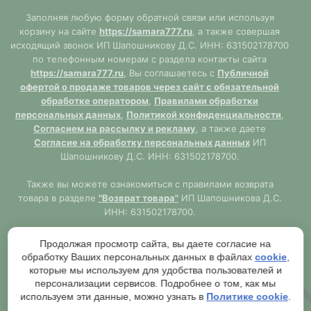
Заполняя любую форму обратной связи или используя
корзину на сайте
https://samara777.ru
, а также совершая
исходящий звонок ИП Шапошникову Д.С. ИНН: 631502178700
по телефонным номерам с раздела контакты сайта
https://samara777.ru
, Вы соглашаетесь с
Публичной
офертой о продаже товаров через сайт с обязательной
обработке оператором
,
Правилами обработки
персональных данных
,
Политикой конфиденциальности
,
Согласием на рассылку и рекламу
, а также даете
Согласие на обработку персональных данных
ИП
Шапошникову Д.С. ИНН: 631502178700.
Также вы можете ознакомиться с правилами возврата
товара в разделе
"Возврат товара"
ИП Шапошникова Д.С.
ИНН: 631502178700.
Сайт
https://samara777.ru
не является публичной офертой,
Продолжая просмотр сайта, вы даете согласие на
ВСЯ информация размещена в ознакомительных целях.
обработку Ваших персональных данных в файлах
cookie
,
Согласно правилам описанным в разделе
"Публичная
которые мы используем для удобства пользователей и
оферта"
публичная оферта используется только при
персонализации сервисов. Подробнее о том, как мы
обязательном оформлении заказа через Оператора сайта
используем эти данные, можно узнать в
Политике cookie
.
https://samara777.ru
с последующей выдачей кассового