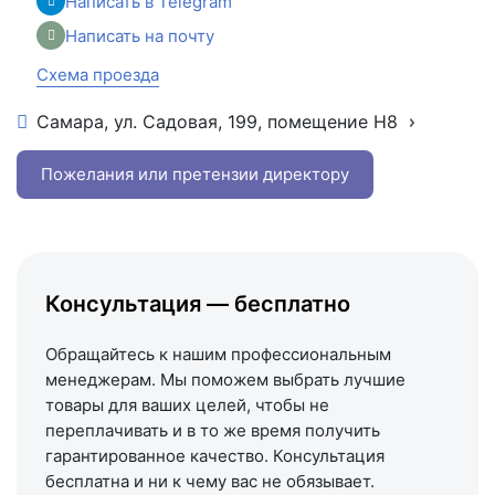
Написать в Telegram
Написать на почту
Схема проезда
Самара, ул. Садовая, 199, помещение Н8
+7 (846) 215-16-16
+7 (993) 993-77-22
Пожелания или претензии директору
Написать в МАКС
Написать в Telegram
Написать на почту
Консультация — бесплатно
Схема проезда
Обращайтесь к нашим профессиональным
менеджерам. Мы поможем выбрать лучшие
товары для ваших целей, чтобы не
переплачивать и в то же время получить
гарантированное качество. Консультация
бесплатна и ни к чему вас не обязывает.