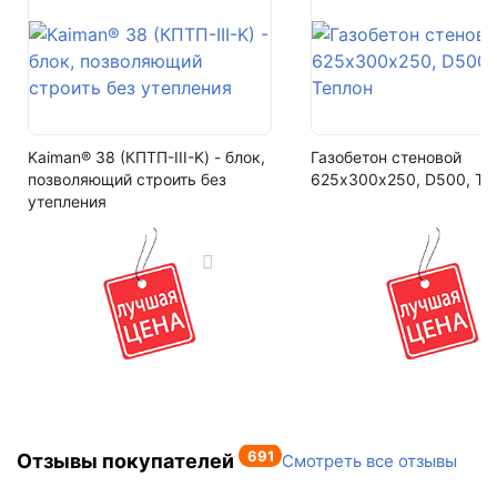
+7 (993) 993-77-22
Цвет
Написать в МАКС
коричневый
Написать в Telegram
Фактура
гладкий
Написать на почту
Kaiman® 38 (КПТП-III-K) - блок,
Газобетон стеновой
позволяющий строить без
625х300х250, D500, Те
Кол-во поддонов в машине
утепления
18
Кол-во в машине
8640 шт
691
Отзывы покупателей
Смотреть все отзывы