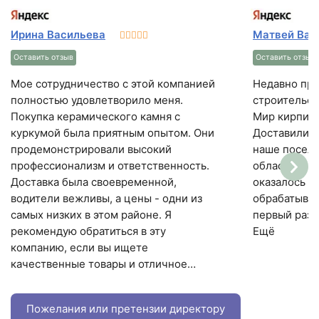
Ирина Васильева
Матвей Вар
Оставить отзыв
Оставить отзыв
Мое сотрудничество с этой компанией
Недавно при
полностью удовлетворило меня.
строительст
Покупка керамического камня с
Мир кирпича
куркумой была приятным опытом. Они
Доставили з
продемонстрировали высокий
наше поселе
профессионализм и ответственность.
область. Ка
Доставка была своевременной,
оказалось н
водители вежливы, а цены - одни из
обрабатыват
самых низких в этом районе. Я
первый раз 
рекомендую обратиться в эту
Ещё
компанию, если вы ищете
качественные товары и отличное
обслуживание.
Пожелания или претензии директору