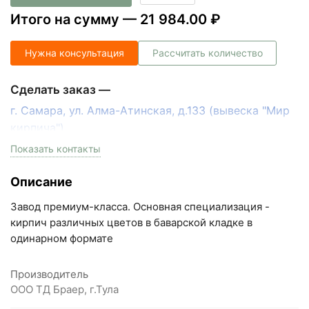
Итого на сумму —
21 984.00 ₽
Нужна консультация
Рассчитать количество
Сделать заказ —
г. Самара, ул. Алма-Атинская, д.133 (вывеска "Мир
кирпича")
пн-пт с 9:00 до 18:00, сб с 10:00 до 16:00
Показать контакты
+7 (846) 215-17-17
Описание
+7 (993) 993-77-33
Завод премиум-класса. Основная специализация -
Написать в МАКС
кирпич различных цветов в баварской кладке в
одинарном формате
Написать в Telegram
Производитель
Написать на почту
ООО ТД Браер, г.Тула