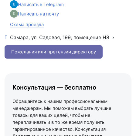
Написать в Telegram
Написать на почту
Схема проезда
Самара, ул. Садовая, 199, помещение Н8
+7 (846) 215-16-16
+7 (993) 993-77-22
Пожелания или претензии директору
Написать в МАКС
Написать в Telegram
Написать на почту
Консультация — бесплатно
Схема проезда
Обращайтесь к нашим профессиональным
менеджерам. Мы поможем выбрать лучшие
товары для ваших целей, чтобы не
переплачивать и в то же время получить
гарантированное качество. Консультация