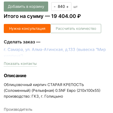
Добавить в корзину
-
+
шт
Итого на сумму —
19 404.00 ₽
Нужна консультация
Рассчитать количество
Сделать заказ —
г. Самара, ул. Алма-Атинская, д.133 (вывеска "Мир
кирпича")
пн-пт с 9:00 до 18:00, сб с 10:00 до 16:00
Показать контакты
+7 (846) 215-17-17
Описание
+7 (993) 993-77-33
Облицовочный кирпич СТАРАЯ КРЕПОСТЬ
Написать в МАКС
(Соломенный) (Рельефная) 0.5NF Евро (210х100х55)
производство: ГКЗ, г. Голицыно
Написать в Telegram
Производитель
Написать на почту