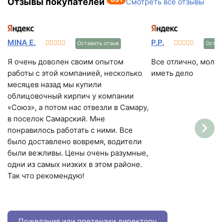
Отзывы покупателей
Смотреть все отзывы
MINA E.
Р.Р.
Оставить отзыв
Остав
Я очень доволен своим опытом
Все отлично, моло
работы с этой компанией, несколько
иметь дело
месяцев назад мы купили
облицовочный кирпич у компании
«Союз», а потом нас отвезли в Самару,
в поселок Самарский. Мне
понравилось работать с ними. Все
было доставлено вовремя, водители
были вежливы. Цены очень разумные,
одни из самых низких в этом районе.
Так что рекомендую!
Пожелания или претензии директору