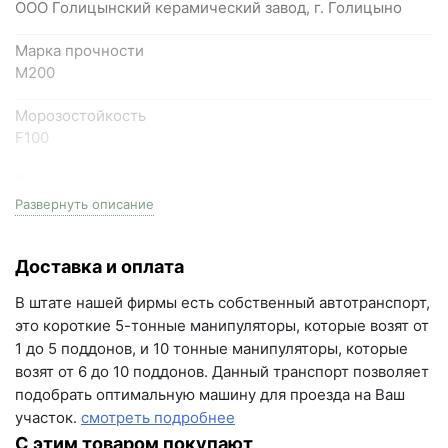
ООО Голицынский керамический завод, г. Голицыно
Самарская область, Волжский район, село
Марка прочности
Преображенка, улица Ленинская, 75 (вывеска "Мир
М200
кирпича")
Морозостойкость
пн-пт с 9:00 до 18:00, сб с 10:00 до 16:00
F100
+7 (846) 215-18-18
Размеры
+7 (993) 993-77-44
евро, (0.5НФ), 210мм длина * 100мм ширина * 55мм
Развернуть описание
высота
Написать в МАКС
Доставка и оплата
Фактор НФ
Написать в Telegram
0.5
В штате нашей фирмы есть собственный автотранспорт,
Написать на почту
это короткие 5-тонные манипуляторы, которые возят от
Кол-во в 1м2
1 до 5 поддонов, и 10 тонные манипуляторы, которые
90 шт
г.Самара, ул. Садовая, дом 199, помещение Н8
возят от 6 до 10 поддонов. Данный транспорт позволяет
(вывеска "Мир кирпича")
подобрать оптимальную машину для проезда на Ваш
Вес
участок.
смотреть подробнее
пн-пт с 9:00 до 18:00
1.74 кг
С этим товаром покупают