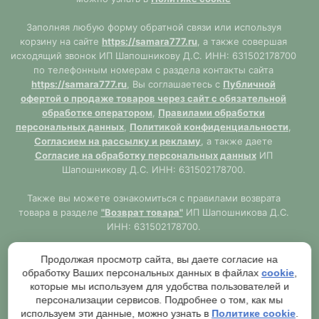
Заполняя любую форму обратной связи или используя
корзину на сайте
https://samara777.ru
, а также совершая
исходящий звонок ИП Шапошникову Д.С. ИНН: 631502178700
по телефонным номерам с раздела контакты сайта
https://samara777.ru
, Вы соглашаетесь с
Публичной
офертой о продаже товаров через сайт с обязательной
обработке оператором
,
Правилами обработки
персональных данных
,
Политикой конфиденциальности
,
Согласием на рассылку и рекламу
, а также даете
Согласие на обработку персональных данных
ИП
Шапошникову Д.С. ИНН: 631502178700.
Также вы можете ознакомиться с правилами возврата
товара в разделе
"Возврат товара"
ИП Шапошникова Д.С.
ИНН: 631502178700.
Сайт
https://samara777.ru
не является публичной офертой,
Продолжая просмотр сайта, вы даете согласие на
ВСЯ информация размещена в ознакомительных целях.
обработку Ваших персональных данных в файлах
cookie
,
Согласно правилам описанным в разделе
"Публичная
которые мы используем для удобства пользователей и
оферта"
публичная оферта используется только при
персонализации сервисов. Подробнее о том, как мы
обязательном оформлении заказа через Оператора сайта
используем эти данные, можно узнать в
Политике cookie
.