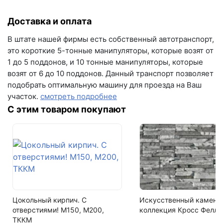
Вес
г.Самара, ул. Садовая, дом 199, помещение Н8
1.8 кг
Доставка и оплата
(вывеска "Мир кирпича")
На поддоне
пн-пт с 9:00 до 18:00
В штате нашей фирмы есть собственный автотранспорт,
600 шт
+7 (846) 215-16-16
это короткие 5-тонные манипуляторы, которые возят от
1 до 5 поддонов, и 10 тонные манипуляторы, которые
+7 (993) 993-77-22
Цвет
возят от 6 до 10 поддонов. Данный транспорт позволяет
имбирь
подобрать оптимальную машину для проезда на Ваш
Написать в МАКС
участок.
смотреть подробнее
Фактура
С этим товаром покупают
под ручную формовку
Написать в Telegram
Тип
Написать на почту
Облицовочный кирпич
Водопоглощение
8-11%
Кол-во поддонов в машине
Цокольный кирпич. С
Искусственный камень,
18
отверстиями! М150, М200,
коллекция Кросс Фелл 
ТККМ