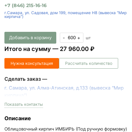
+7 (846) 215-16-16
г.Самара, ул. Садовая, дом 199, помещение Н8 (вывеска "Мир
кирпича")
Добавить в корзину
-
+
шт
Итого на сумму —
27 960.00 ₽
Нужна консультация
Рассчитать количество
Сделать заказ —
г. Самара, ул. Алма-Атинская, д.133 (вывеска "Мир
кирпича")
пн-пт с 9:00 до 18:00, сб с 10:00 до 16:00
Показать контакты
+7 (846) 215-17-17
Описание
+7 (993) 993-77-33
Облицовочный кирпич ИМБИРЬ (Под ручную формовку)