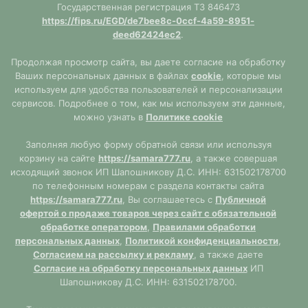
Государственная регистрация ТЗ 846473
https://fips.ru/EGD/de7bee8c-0ccf-4a59-8951-
deed62424ec2
.
Продолжая просмотр сайта, вы даете согласие на обработку
Ваших персональных данных в файлах
cookie
, которые мы
используем для удобства пользователей и персонализации
сервисов. Подробнее о том, как мы используем эти данные,
можно узнать в
Политике cookie
Заполняя любую форму обратной связи или используя
корзину на сайте
https://samara777.ru
, а также совершая
исходящий звонок ИП Шапошникову Д.С. ИНН: 631502178700
по телефонным номерам с раздела контакты сайта
https://samara777.ru
, Вы соглашаетесь с
Публичной
офертой о продаже товаров через сайт с обязательной
обработке оператором
,
Правилами обработки
персональных данных
,
Политикой конфиденциальности
,
Согласием на рассылку и рекламу
, а также даете
Согласие на обработку персональных данных
ИП
Шапошникову Д.С. ИНН: 631502178700.