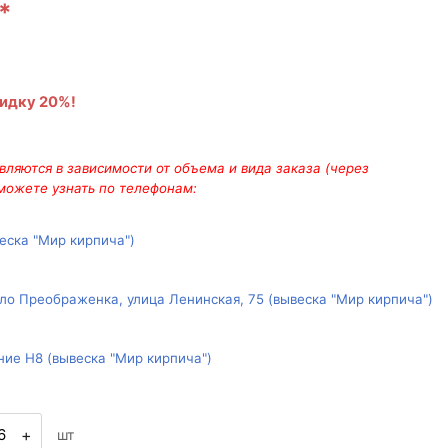
*
кидку 20%!
ляются в зависимости от объема и вида заказа (через
 можете узнать по телефонам:
веска "Мир кирпича")
ло Преображенка, улица Ленинская, 75 (вывеска "Мир кирпича")
ние Н8 (вывеска "Мир кирпича")
+
шт