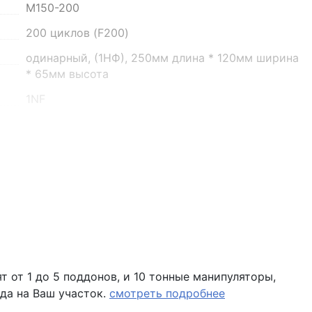
он, село Преображенка, улица Ленинская, 75
М150-200
200 циклов (F200)
о 16:00
одинарный, (1НФ), 250мм длина * 120мм ширина
* 65мм высота
1NF
2.1-2.4 кг
396 шт
терра
рифленый
 помещение Н8 (вывеска "Мир кирпича")
8-11%
20
7920 шт
 от 1 до 5 поддонов, и 10 тонные манипуляторы,
да на Ваш участок.
смотреть подробнее