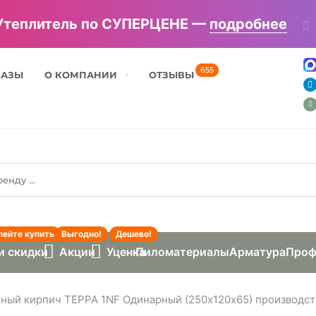
Утеплитель по СУПЕРЦЕНЕ —
подробнее
655
БАЗЫ
О КОМПАНИИ
ОТЗЫВЫ
пейте купить
Выгодно!
Дешево!
и скидки
Акции
Уценка
Пиломатериалы
Арматура
Проф
ный кирпич ТЕРРА 1NF Одинарный (250х120х65) производст