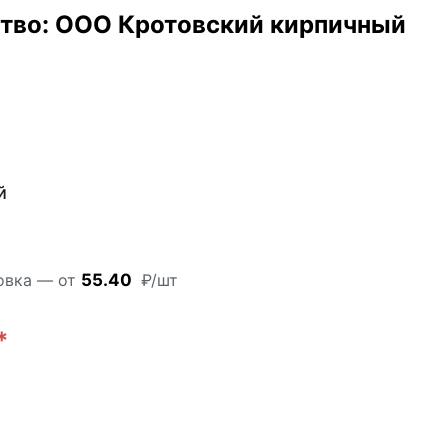
тво: ООО Кротовский кирпичный
й
Скидка 20%!
товка — от
55.40
₽/шт
*