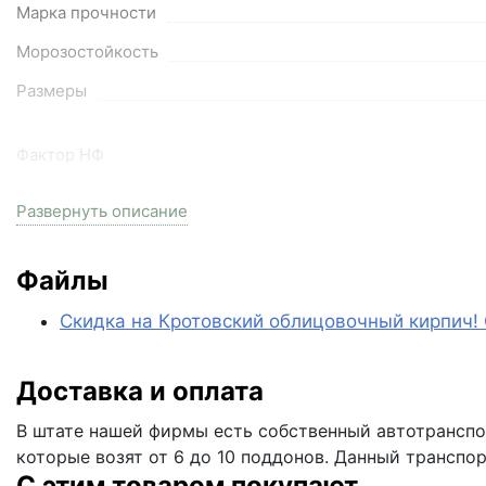
Марка прочности
Морозостойкость
Размеры
Фактор НФ
Вес
Развернуть описание
На поддоне
Цвет
Файлы
Фактура
Скидка на Кротовский облицовочный кирпич!
Водопоглощение
Доставка и оплата
Кол-во поддонов в машине
Кол-во в машине
В штате нашей фирмы есть собственный автотранспор
которые возят от 6 до 10 поддонов. Данный транспо
С этим товаром покупают