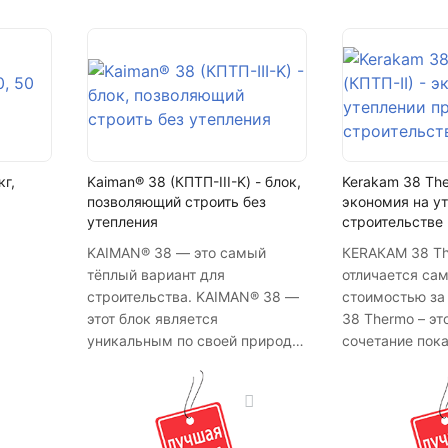
Написать в МАКС
Написать в Telegram
Написать на почту
кг,
Kaiman® 38 (КПТП-III-K) - блок,
Kerakam 38 The
позволяющий строить без
экономия на у
утепления
строительстве
KAIMAN® 38 — это самый
КЕRАКАМ 38 T
тёплый вариант для
отличается сам
строительства. KAIMAN® 38 —
стоимостью за
этот блок является
38 Thermo – эт
уникальным по своей природе,
сочетание пок
т.к. имея достаточную
теплопроводно
прочность для возведения
Он более тёпл
домов с несущими стенами до
КЕRАКАМ 38, н
3-х этажей, в тоже время он
проигрывает е