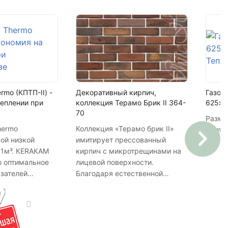
rmo (КПТП-II) -
Декоративный кирпич,
Газоб
теплении при
коллекция Терамо Брик II 364-
625х3
70
Разме
hermo
Коллекция «Терамо брик II»
Плотн
ой низкой
имитирует прессованный
 1м³. КЕRАКАМ
кирпич с микротрещинами на
о оптимальное
лицевой поверхности.
азателей
Благодаря естественной
сти и прочности.
фактуре создается эффект
ый, чем
монолитной кирпичной кладки.
о немного
Характеризуется высокой
му в прочности,
морозостойкостью и