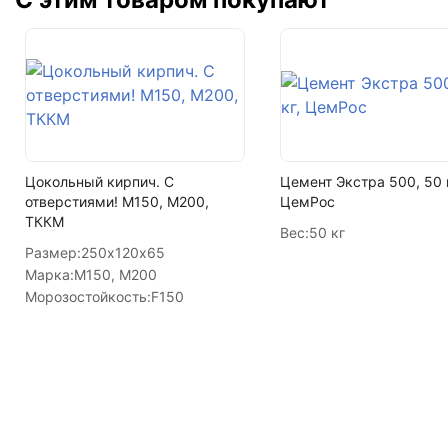
Цокольный кирпич. С
Цемент Экстра 500, 50 
отверстиями! М150, М200,
ЦемРос
ТККМ
Вес:
50 кг
Размер:
250х120х65
Марка:
М150, М200
Морозостойкость:
F150