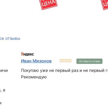
обладает сверхвысоким
однако её дост
сопротивлением
возведения не
теплопередаче. После
зданий до 5-ти
завершения кладочных работ с
использованием этого блока,
стены достаточно просто
оштукатурить или использовать
любую другую облицовочную
се отзывы
систему, избегая
дополнительных затрат на
систему утепления KAIMAN®
38 не имеет аналогов в России.
Иван Мизонов
Оставить отзыв
пичи
Покупаю уже не первый раз и не первый г
Рекомендую
, а
х
и