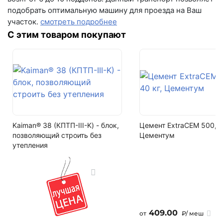
(вывеска "Мир кирпича")
подобрать оптимальную машину для проезда на Ваш
Вес
участок.
смотреть подробнее
пн-пт с 9:00 до 18:00
2.6 кг
С этим товаром покупают
+7 (846) 215-16-16
На поддоне
+7 (993) 993-77-22
420 шт
Водопоглощение
Написать в МАКС
10,5%
Написать в Telegram
Скорость начальной абсорбции воды кг/(м2мин.)
0,75
Написать на почту
Kaiman® 38 (КПТП-III-K) - блок,
Цемент ExtraCEM 500, 4
позволяющий строить без
Цементум
Группа по теплотехнической эффективности
утепления
Условно эффективный
Удельная эффективная активность естественных
радионуклидов (Бк/кг)
менее 94
409.00
от
₽/ меш
Пустотность