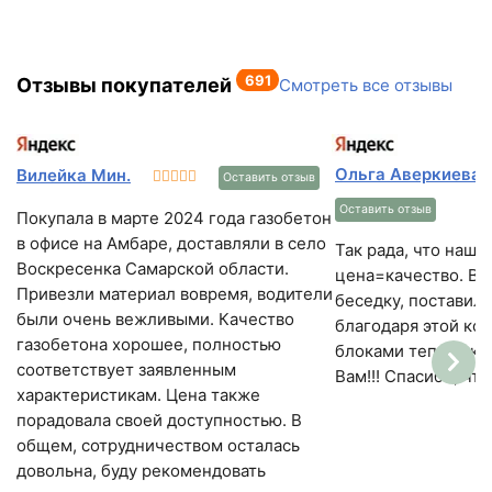
36%
Цвет
флеш-обжиг
691
Отзывы покупателей
Смотреть все отзывы
Фактура
сахара
Ольга Аверкиева
Вилейка Мин.
Оставить отзыв
Кол-во поддонов в машине
Оставить отзыв
Покупала в марте 2024 года газобетон
19
в офисе на Амбаре, доставляли в село
Так рада, что нашл
Воскресенка Самарской области.
Кол-во в машине
цена=качество. Во
Привезли материал вовремя, водители
7980 шт
беседку, поставили
были очень вежливыми. Качество
благодаря этой ком
газобетона хорошее, полностью
блоками теперь к ним!!! Процветания
соответствует заявленным
Вам!!! Спасибо, что
характеристикам. Цена также
порадовала своей доступностью. В
общем, сотрудничеством осталась
довольна, буду рекомендовать