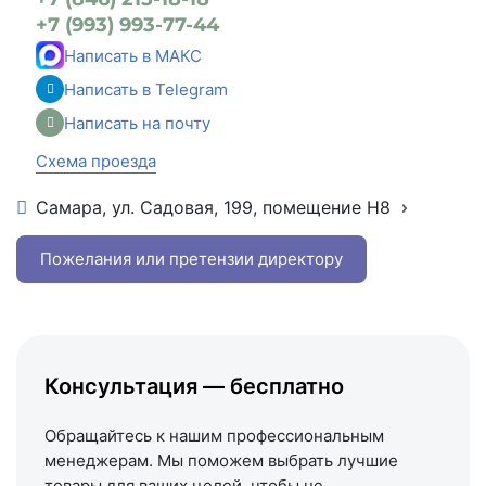
+7 (993) 993-77-44
Написать в МАКС
Написать в Telegram
Написать на почту
Схема проезда
Самара, ул. Садовая, 199, помещение Н8
+7 (846) 215-16-16
+7 (993) 993-77-22
Пожелания или претензии директору
Написать в МАКС
Написать в Telegram
Написать на почту
Консультация — бесплатно
Схема проезда
Обращайтесь к нашим профессиональным
менеджерам. Мы поможем выбрать лучшие
товары для ваших целей, чтобы не