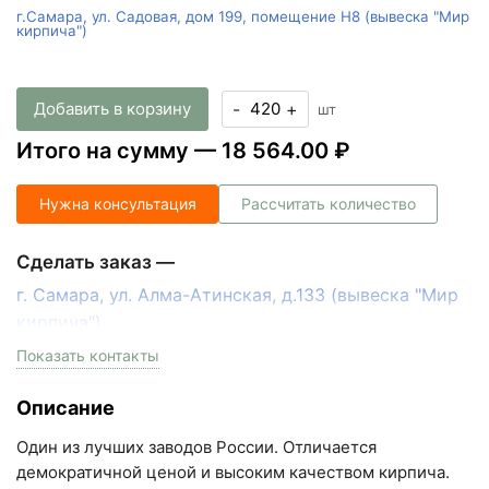
г.Самара, ул. Садовая, дом 199, помещение Н8 (вывеска "Мир
кирпича")
Добавить в корзину
-
+
шт
Итого на сумму —
18 564.00 ₽
Нужна консультация
Рассчитать количество
Сделать заказ —
г. Самара, ул. Алма-Атинская, д.133 (вывеска "Мир
кирпича")
пн-пт с 9:00 до 18:00, сб с 10:00 до 16:00
Показать контакты
+7 (846) 215-17-17
Описание
+7 (993) 993-77-33
Один из лучших заводов России. Отличается
Написать в МАКС
демократичной ценой и высоким качеством кирпича.