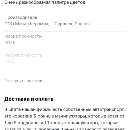
Очень разнообразная палитра цветов
Написать в Telegram
Производитель
Написать на почту
ООО Магма Керамик, г. Саранск, Россия
Самарская область, Волжский район, село
Марка прочности
Преображенка, улица Ленинская, 75 (вывеска "Мир
М175
кирпича")
Морозостойкость
пн-пт с 9:00 до 18:00, сб с 10:00 до 16:00
F100
+7 (846) 215-18-18
Размеры
+7 (993) 993-77-44
одинарный, (1НФ), 250мм длина * 120мм ширина *
Развернуть описание
65мм высота
Написать в МАКС
Доставка и оплата
Фактор НФ
Написать в Telegram
1NF
В штате нашей фирмы есть собственный автотранспорт,
Написать на почту
это короткие 5-тонные манипуляторы, которые возят от
Расход 1м3
1 до 5 поддонов, и 10 тонные манипуляторы, которые
396 шт./м3
г.Самара, ул. Садовая, дом 199, помещение Н8
возят от 6 до 10 поддонов. Данный транспорт позволяет