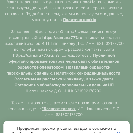
Ваших персональных данных в файлах
cookie
, которые мы
используем для удобства пользователей и персонализации
сервисов. Подробнее о том, как мы используем эти данные,
можно узнать в
Политике cookie
Заполняя любую форму обратной связи или используя
корзину на сайте
https://samara777.ru
, а также совершая
исходящий звонок ИП Шапошникову Д.С. ИНН: 631502178700
по телефонным номерам с раздела контакты сайта
https://samara777.ru
, Вы соглашаетесь с
Публичной
офертой о продаже товаров через сайт с обязательной
обработке оператором
,
Правилами обработки
персональных данных
,
Политикой конфиденциальности
,
Согласием на рассылку и рекламу
, а также даете
Согласие на обработку персональных данных
ИП
Шапошникову Д.С. ИНН: 631502178700.
Также вы можете ознакомиться с правилами возврата
товара в разделе
"Возврат товара"
ИП Шапошникова Д.С.
ИНН: 631502178700.
Сайт
https://samara777.ru
не является публичной офертой,
Продолжая просмотр сайта, вы даете согласие на
ВСЯ информация размещена в ознакомительных целях.