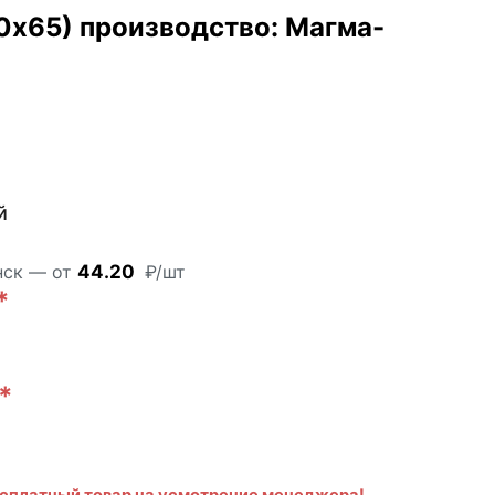
х65) производство: Магма-
й
АКЦИЯ!
нск — от
44.20
₽/шт
*
*