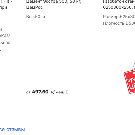
-II) -
Цемент Экстра 500, 50 кг,
Газобетон стен
 при
ЦемРос
625х300х250, 
Вес:
50 кг
Размер:
625х3
Плотность:
D50
й
RАКАМ
льное
чности.
о
ности,
ля
ен
497.60
от
₽/ меш
се отзывы