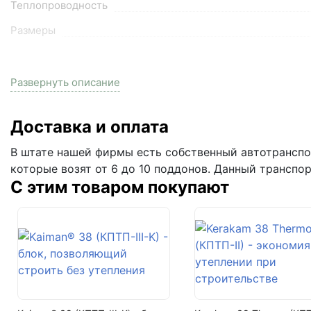
Теплопроводность
Размеры
Фактор НФ
Развернуть описание
Расход 1м3
Вес
Доставка и оплата
На поддоне
В штате нашей фирмы есть собственный автотранспор
которые возят от 6 до 10 поддонов. Данный транспо
Водопоглощение
С этим товаром покупают
Скорость начальной абсорбции воды кг/(м2мин.)
Группа по теплотехнической эффективности
Удельная эффективная активность естественных радионук
Пустотность
Цвет