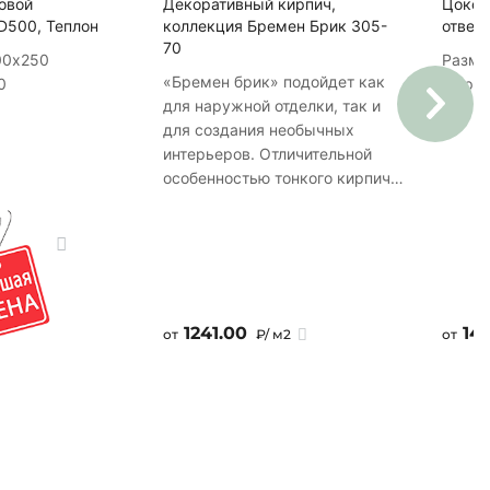
овой
Декоративный кирпич,
Цокол
антик
D500, Теплон
коллекция Бремен Брик 305-
отвер
70
19
00х250
Разме
«Бремен брик» подойдет как
0
Марка
7980 шт
для наружной отделки, так и
Мороз
для создания необычных
интерьеров. Отличительной
особенностью тонкого кирпича
является его легкий вес и
экономичные размеры.
Укладывается со швом.
Представленный цвет
продукции в рекламных
материалах и на официальном
1241.00
14
от
₽/ м2
от
сайте передан со степенью
точности, допускаемой
современными
компьютерными технологиями
и возможностями полиграфии.
Декоративный кирпич,