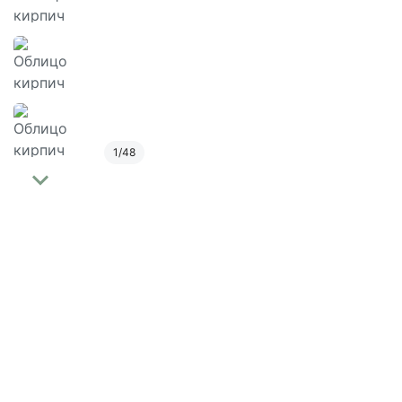
1
/
48