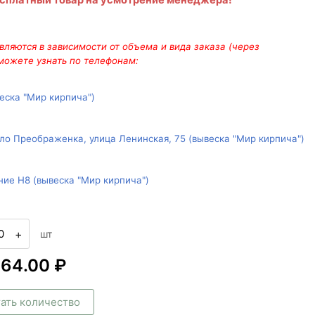
есплатный товар на усмотрение менеджера!
ляются в зависимости от объема и вида заказа (через
 можете узнать по телефонам:
веска "Мир кирпича")
ло Преображенка, улица Ленинская, 75 (вывеска "Мир кирпича")
ние Н8 (вывеска "Мир кирпича")
+
шт
564.00 ₽
ать количество