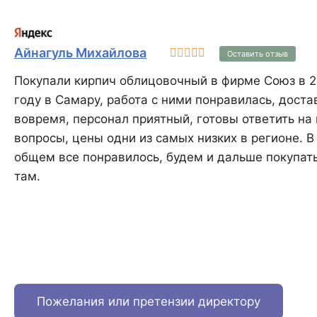
систему, избегая
дополнительных затрат на
систему утепления KAIMAN®
38 не имеет аналогов в России.
Айнагуль Михайлова
Оставить отзыв
Покупали кирпич облицовочный в фирме Союз в 2
году в Самару, работа с ними понравилась, доста
вовремя, персонал приятный, готовы ответить на 
вопросы, цены одни из самых низких в регионе. В
общем все понравилось, будем и дальше покупат
там.
Пожелания или претензии директору