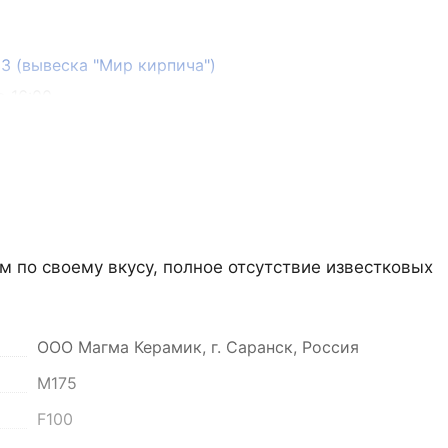
133 (вывеска "Мир кирпича")
о 16:00
м по своему вкусу, полное отсутствие известковых
.
ООО Магма Керамик, г. Саранск, Россия
он, село Преображенка, улица Ленинская, 75
М175
о 16:00
F100