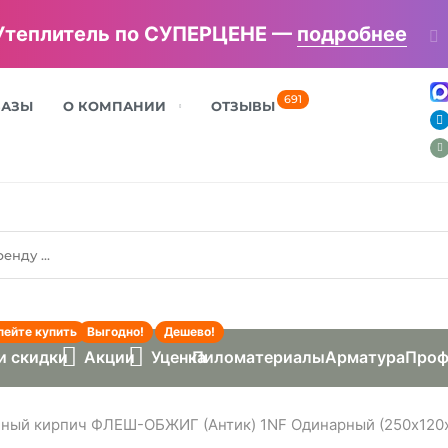
Утеплитель по СУПЕРЦЕНЕ —
подробнее
691
БАЗЫ
О КОМПАНИИ
ОТЗЫВЫ
пейте купить
Выгодно!
Дешево!
и скидки
Акции
Уценка
Пиломатериалы
Арматура
Проф
ный кирпич ФЛЕШ-ОБЖИГ (Антик) 1NF Одинарный (250х120х