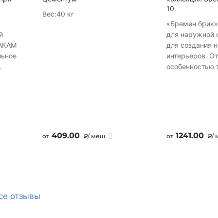
10
Вес:
40 кг
«Бремен брик»
й
для наружной о
RАКАМ
для создания 
льное
интерьеров. О
особенностью 
чности.
является его л
экономичные 
о
Укладывается 
ности,
Представленны
ля
продукции в р
ен
материалах и 
409.00
1241.00
от
₽/ меш
от
₽/ 
сайте передан
точности, доп
современными
компьютерным
и возможностя
Декоративный 
се отзывы
коллекция Бре
10