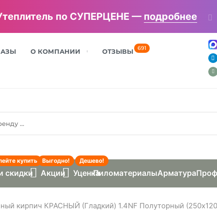
Утеплитель по СУПЕРЦЕНЕ —
подробнее
691
БАЗЫ
О КОМПАНИИ
ОТЗЫВЫ
пейте купить
Выгодно!
Дешево!
и скидки
Акции
Уценка
Пиломатериалы
Арматура
Проф
ный кирпич КРАСНЫЙ (Гладкий) 1.4NF Полуторный (250х120