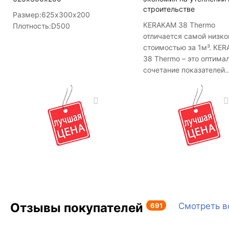
строительстве
Кол-во поддонов в машине
Размер:
625х300х200
КЕRАКАМ 38 Thermo
Плотность:
D500
Кол-во в машине
отличается самой низко
стоимостью за 1м³. КЕ
38 Thermo – это оптима
сочетание показателей
теплопроводности и про
Он более тёплый, чем
КЕRАКАМ 38, но немног
проигрывает ему в проч
однако её достаточно д
возведения несущих ст
зданий до 5-ти этажей.
Отзывы покупателей
691
Смотреть в