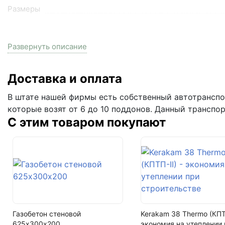
Размеры
Фактор НФ
Развернуть описание
Расход 1м3
Вес
Доставка и оплата
На поддоне
В штате нашей фирмы есть собственный автотранспор
которые возят от 6 до 10 поддонов. Данный транспо
Водопоглощение
С этим товаром покупают
Скорость начальной абсорбции воды кг/(м2мин.)
Группа по теплотехнической эффективности
Удельная эффективная активность естественных радионук
Пустотность
Цвет
Газобетон стеновой
Kerakam 38 Thermo (КПТП
Фактура
625х300х200
экономия на утеплении