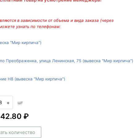
есплатный товар на усмотрение менеджера!
ляются в зависимости от объема и вида заказа (через
 можете узнать по телефонам:
веска "Мир кирпича")
ло Преображенка, улица Ленинская, 75 (вывеска "Мир кирпича")
ние Н8 (вывеска "Мир кирпича")
+
шт
042.80 ₽
ать количество