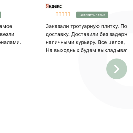
систему утепления KAIMAN®
38 не имеет аналогов в России.
Оставить отзыв
самое
Заказали тротуарную плитку. По 
ивезли
доставку. Доставили без задержек
оналами.
наличными курьеру. Все целое, в
На выходных будем выкладывать 