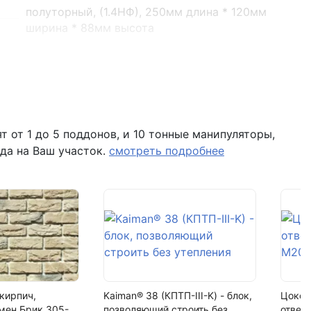
полуторный, (1.4НФ), 250мм длина * 120мм
ширина * 88мм высота
1.4NF
396 шт/м3
3.3 кг
308 шт
 от 1 до 5 поддонов, и 10 тонные манипуляторы,
 помещение Н8 (вывеска "Мир кирпича")
да на Ваш участок.
смотреть подробнее
10,5%
0,75
Условно эффективный
менее 94
36%
красный
кирпич,
Kaiman® 38 (КПТП-III-K) - блок,
Цокол
гладкий
мен Брик 305-
позволяющий строить без
отвер