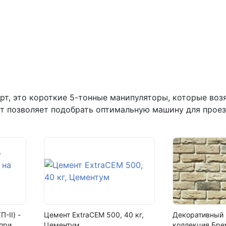
+7 (993) 993-77-44
Написать в МАКС
Написать в Telegram
Написать на почту
т, это короткие 5-тонные манипуляторы, которые возят
г.Самара, ул. Садовая, дом 199,
рт позволяет подобрать оптимальную машину для проез
пн-пт с 9:00 до 18:00
+7 (846) 215-16-16
+7 (993) 993-77-22
лидов (Бк/кг)
Написать в МАКС
Написать в Telegram
-II) -
Цемент ExtraCEM 500, 40 кг,
Декоративный 
 при
Цементум
коллекция Бре
Написать на почту