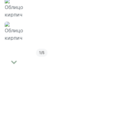
1
/
5