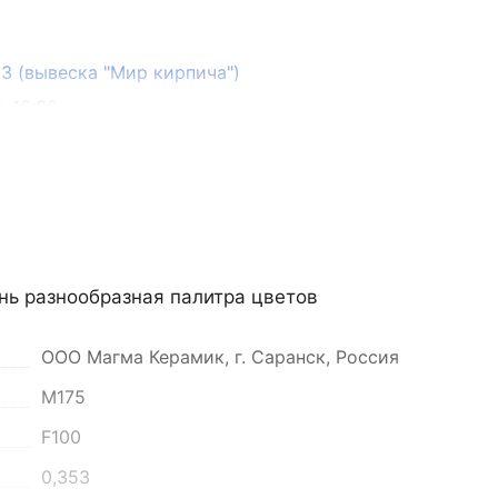
133 (вывеска "Мир кирпича")
о 16:00
нь разнообразная палитра цветов
ООО Магма Керамик, г. Саранск, Россия
он, село Преображенка, улица Ленинская, 75
М175
F100
о 16:00
0,353