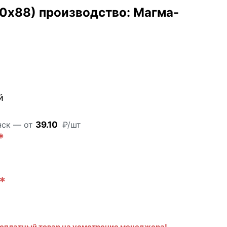
0х88) производство: Магма-
й
АКЦИЯ!
нск — от
39.10
₽/шт
*
*