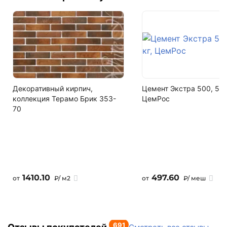
Водопоглощение
+7 (993) 993-77-22
7-10%
Пустотность
Написать в МАКС
35%
Написать в Telegram
Цвет
мокко
Написать на почту
Декоративный кирпич,
Цемент Экстра 500, 50 
коллекция Терамо Брик 353-
ЦемРос
Фактура
70
гладкий
Кол-во поддонов в машине
16
Кол-во в машине
1410.10
497.60
от
₽/ м2
от
₽/ меш
7680 шт
691