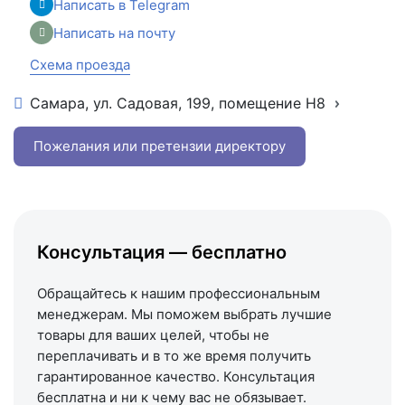
Написать в Telegram
Написать на почту
Схема проезда
Самара, ул. Садовая, 199, помещение Н8
+7 (846) 215-16-16
+7 (993) 993-77-22
Пожелания или претензии директору
Написать в МАКС
Написать в Telegram
Написать на почту
Консультация — бесплатно
Схема проезда
Обращайтесь к нашим профессиональным
менеджерам. Мы поможем выбрать лучшие
товары для ваших целей, чтобы не
переплачивать и в то же время получить
гарантированное качество. Консультация
бесплатна и ни к чему вас не обязывает.