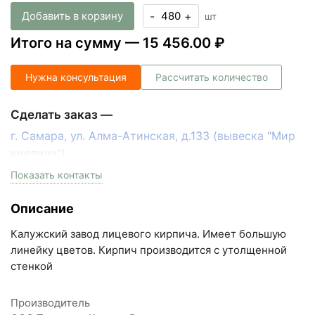
Добавить в корзину
-
+
шт
Итого на сумму —
15 456.00 ₽
Нужна консультация
Рассчитать количество
Сделать заказ —
г. Самара, ул. Алма-Атинская, д.133 (вывеска "Мир
кирпича")
пн-пт с 9:00 до 18:00, сб с 10:00 до 16:00
Показать контакты
+7 (846) 215-17-17
Описание
+7 (993) 993-77-33
Калужский завод лицевого кирпича. Имеет большую
Написать в МАКС
линейку цветов. Кирпич производится с утолщенной
стенкой
Написать в Telegram
Производитель
Написать на почту