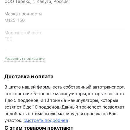
ООО Терекс, г. Калуга, Россия
Самарская область, Волжский район, село
Марка прочности
Преображенка, улица Ленинская, 75 (вывеска "Мир
М125-150
кирпича")
Морозостойкость
пн-пт с 9:00 до 18:00, сб с 10:00 до 16:00
F50
+7 (846) 215-18-18
Размеры
+7 (993) 993-77-44
одинарный, (1НФ), 250мм длина * 120мм ширина *
Развернуть описание
65мм высота
Написать в МАКС
Доставка и оплата
Фактор НФ
Написать в Telegram
1NF
В штате нашей фирмы есть собственный автотранспорт,
Написать на почту
это короткие 5-тонные манипуляторы, которые возят от
Вес
1 до 5 поддонов, и 10 тонные манипуляторы, которые
2.85 кг
г.Самара, ул. Садовая, дом 199, помещение Н8
возят от 6 до 10 поддонов. Данный транспорт позволяет
(вывеска "Мир кирпича")
подобрать оптимальную машину для проезда на Ваш
На поддоне
участок.
смотреть подробнее
пн-пт с 9:00 до 18:00
480 шт
С этим товаром покупают
+7 (846) 215-16-16