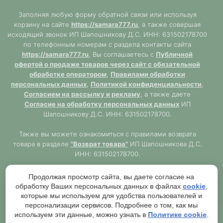
Заполняя любую форму обратной связи или используя
корзину на сайте
https://samara777.ru
, а также совершая
исходящий звонок ИП Шапошникову Д.С. ИНН: 631502178700
по телефонным номерам с раздела контакты сайта
https://samara777.ru
, Вы соглашаетесь с
Публичной
офертой о продаже товаров через сайт с обязательной
обработке оператором
,
Правилами обработки
персональных данных
,
Политикой конфиденциальности
,
Согласием на рассылку и рекламу
, а также даете
Согласие на обработку персональных данных
ИП
Шапошникову Д.С. ИНН: 631502178700.
Также вы можете ознакомиться с правилами возврата
товара в разделе
"Возврат товара"
ИП Шапошникова Д.С.
ИНН: 631502178700.
Сайт
https://samara777.ru
не является публичной офертой,
Продолжая просмотр сайта, вы даете согласие на
ВСЯ информация размещена в ознакомительных целях.
обработку Ваших персональных данных в файлах
cookie
,
Согласно правилам описанным в разделе
"Публичная
которые мы используем для удобства пользователей и
оферта"
публичная оферта используется только при
персонализации сервисов. Подробнее о том, как мы
обязательном оформлении заказа через Оператора сайта
используем эти данные, можно узнать в
Политике cookie
.