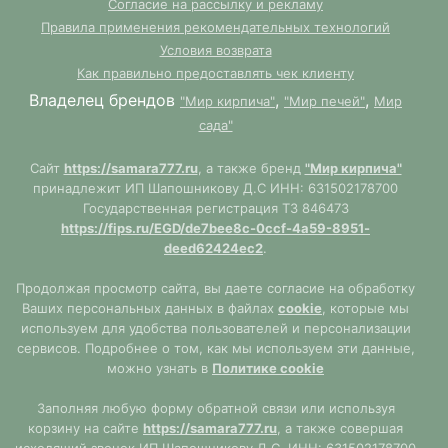
Согласие на рассылку и рекламу
Правила применения рекомендательных технологий
Условия возврата
Как правильно предоставлять чек клиенту
Владелец брендов
,
,
"Мир кирпича"
"Мир печей"
Мир
сада"
Сайт
https://samara777.ru
, а также бренд
"Мир кирпича"
принадлежит ИП Шапошникову Д.С ИНН: 631502178700
Государственная регистрация ТЗ 846473
https://fips.ru/EGD/de7bee8c-0ccf-4a59-8951-
deed62424ec2
.
Продолжая просмотр сайта, вы даете согласие на обработку
Ваших персональных данных в файлах
cookie
, которые мы
используем для удобства пользователей и персонализации
сервисов. Подробнее о том, как мы используем эти данные,
можно узнать в
Политике cookie
Заполняя любую форму обратной связи или используя
корзину на сайте
https://samara777.ru
, а также совершая