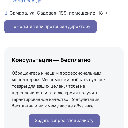
Схема проезда
Самара, ул. Садовая, 199, помещение Н8
+7 (846) 215-16-16
+7 (993) 993-77-22
Пожелания или претензии директору
Написать в МАКС
Написать в Telegram
Написать на почту
Консультация — бесплатно
Схема проезда
Обращайтесь к нашим профессиональным
менеджерам. Мы поможем выбрать лучшие
товары для ваших целей, чтобы не
переплачивать и в то же время получить
гарантированное качество. Консультация
бесплатна и ни к чему вас не обязывает.
Задать вопрос специалисту