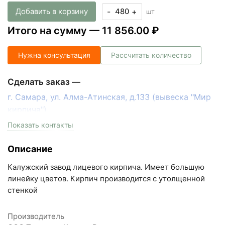
Добавить в корзину
-
+
шт
Итого на сумму —
11 856.00 ₽
Нужна консультация
Рассчитать количество
Сделать заказ —
г. Самара, ул. Алма-Атинская, д.133 (вывеска "Мир
кирпича")
пн-пт с 9:00 до 18:00, сб с 10:00 до 16:00
Показать контакты
+7 (846) 215-17-17
Описание
+7 (993) 993-77-33
Калужский завод лицевого кирпича. Имеет большую
Написать в МАКС
линейку цветов. Кирпич производится с утолщенной
стенкой
Написать в Telegram
Производитель
Написать на почту