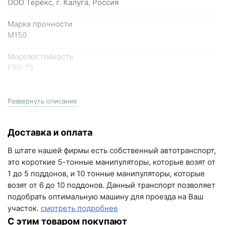
ООО Терекс, г. Калуга, Россия
Самарская область, Волжский район, село
Марка прочности
Преображенка, улица Ленинская, 75 (вывеска "Мир
М150
кирпича")
Морозостойкость
пн-пт с 9:00 до 18:00, сб с 10:00 до 16:00
F50-75
+7 (846) 215-18-18
Размеры
+7 (993) 993-77-44
одинарный, (1НФ), 250мм длина * 120мм ширина *
Развернуть описание
65мм высота
Написать в МАКС
Доставка и оплата
Фактор НФ
Написать в Telegram
1NF
В штате нашей фирмы есть собственный автотранспорт,
Написать на почту
это короткие 5-тонные манипуляторы, которые возят от
Вес
1 до 5 поддонов, и 10 тонные манипуляторы, которые
2.55-2.7 кг
г.Самара, ул. Садовая, дом 199, помещение Н8
возят от 6 до 10 поддонов. Данный транспорт позволяет
(вывеска "Мир кирпича")
подобрать оптимальную машину для проезда на Ваш
На поддоне
участок.
смотреть подробнее
пн-пт с 9:00 до 18:00
480 шт
С этим товаром покупают
+7 (846) 215-16-16