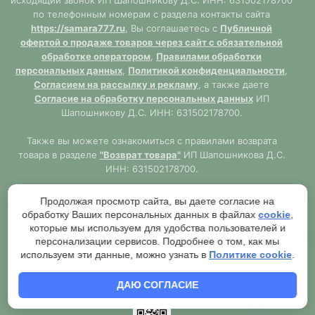
исходящий звонок ИП Шапошникову Д.С. ИНН: 631502178700
по телефонным номерам с раздела контакты сайта
https://samara777.ru
, Вы соглашаетесь с
Публичной
офертой о продаже товаров через сайт с обязательной
обработке оператором
,
Правилами обработки
персональных данных
,
Политикой конфиденциальности
,
Согласием на рассылку и рекламу
, а также даете
Согласие на обработку персональных данных
ИП
Шапошникову Д.С. ИНН: 631502178700.
Также вы можете ознакомиться с правилами возврата
товара в разделе
"Возврат товара"
ИП Шапошникова Д.С.
ИНН: 631502178700.
Сайт
https://samara777.ru
не является публичной офертой,
Продолжая просмотр сайта, вы даете согласие на
ВСЯ информация размещена в ознакомительных целях.
обработку Ваших персональных данных в файлах
cookie
,
Согласно правилам описанным в разделе
"Публичная
которые мы используем для удобства пользователей и
оферта"
публичная оферта используется только при
персонализации сервисов. Подробнее о том, как мы
обязательном оформлении заказа через Оператора сайта
используем эти данные, можно узнать в
Политике cookie
.
https://samara777.ru
с последующей выдачей кассового
чека.
ДАЮ СОГЛАСИЕ