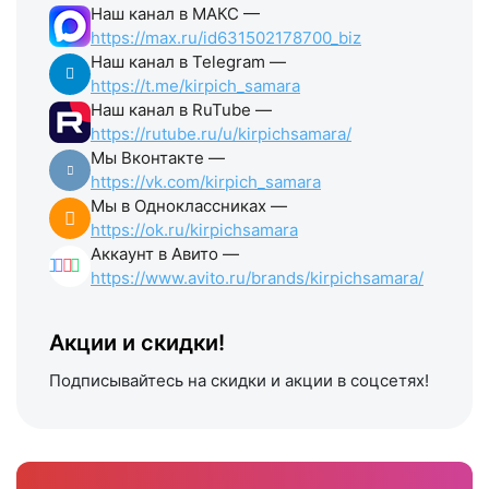
Наш канал в МАКС —
https://max.ru/id631502178700_biz
Наш канал в Telegram —
https://t.me/kirpich_samara
Наш канал в RuTube —
https://rutube.ru/u/kirpichsamara/
Мы Вконтакте —
https://vk.com/kirpich_samara
Мы в Одноклассниках —
https://ok.ru/kirpichsamara
Аккаунт в Авито —
https://www.avito.ru/brands/kirpichsamara/
Акции и скидки!
Подписывайтесь на скидки и акции в соцсетях!