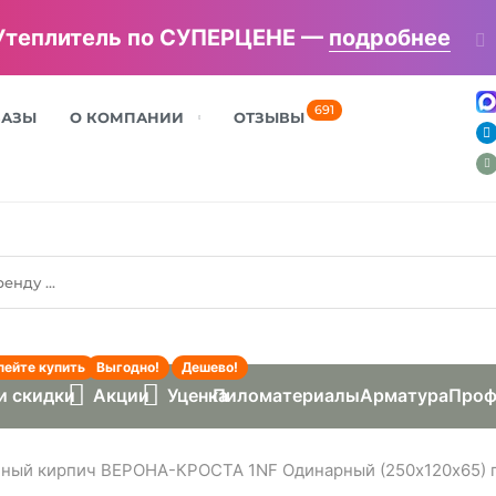
Утеплитель по СУПЕРЦЕНЕ —
подробнее
691
БАЗЫ
О КОМПАНИИ
ОТЗЫВЫ
пейте купить
Выгодно!
Дешево!
и скидки
Акции
Уценка
Пиломатериалы
Арматура
Проф
ный кирпич ВЕРОНА-КРОСТА 1NF Одинарный (250х120х65) п