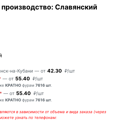
производство: Славянский
й
янск-на-Кубани — от
42.30
₽/шт
*
— от
55.40
₽/шт
пке
КРАТНО
фурам
7616 шт
.
*
— от
55.40
₽/шт
пке
КРАТНО
фурам
7616 шт
.
ляются в зависимости от объема и вида заказа (через
 можете узнать по телефонам: