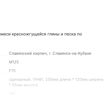
смеси красножгущейся глины и песка по
Славянский кирпич, г. Славянск-на-Кубани
он, село Преображенка, улица Ленинская, 75
М125
о 16:00
F75
одинарный, (1НФ), 250мм длина * 120мм ширина
* 65мм высота
1NF
2.55кг