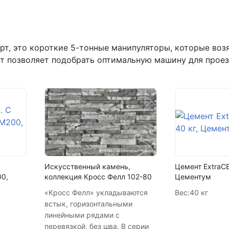
Написать на почту
г.Самара, ул. Садовая, дом 199,
т, это короткие 5-тонные манипуляторы, которые возят
рт позволяет подобрать оптимальную машину для проез
пн-пт с 9:00 до 18:00
+7 (846) 215-16-16
+7 (993) 993-77-22
Написать в МАКС
Написать в Telegram
Написать на почту
Искусственный камень,
Цемент ExtraCE
00,
коллекция Кросс Фелл 102-80
Цементум
«Кросс Фелл» укладываются
Вес:
40 кг
встык, горизонтальными
линейными рядами с
перевязкой, без шва. В серии