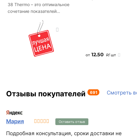
38 Thermo – это оптимальное
сочетание показателей
теплопроводности и прочности.
Он более тёплый, чем
КЕRАКАМ 38, но немного
проигрывает ему в прочности,
однако её достаточно для
возведения несущих стен
12.50
от
₽/ шт
зданий до 5-ти этажей.
Отзывы покупателей
691
Смотреть в
Мария
Оставить отзыв
Подробная консультация, сроки доставки не