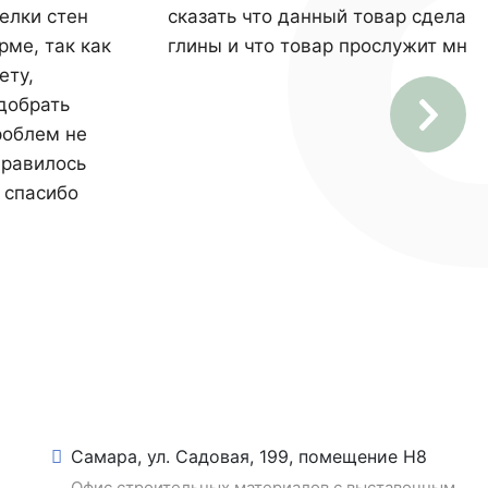
елки стен
сказать что данный товар сделан 
рме, так как
глины и что товар прослужит мног
ету,
добрать
роблем не
нравилось
 спасибо
Самара, ул. Садовая, 199, помещение Н8
Офис строительных материалов с выставочным