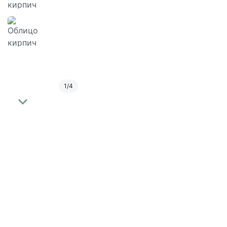
1
/
4