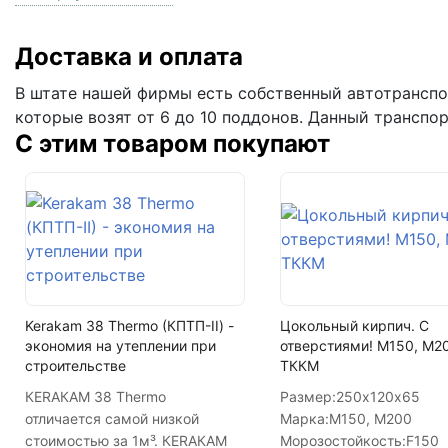
На поддоне
Цвет
Доставка и оплата
Фактура
В штате нашей фирмы есть собственный автотранспор
которые возят от 6 до 10 поддонов. Данный транспо
Кол-во поддонов в машине
С этим товаром покупают
Кол-во в машине
Kerakam 38 Thermo (КПТП-II) -
Цокольный кирпич. С
экономия на утеплении при
отверстиями! М150, М2
строительстве
ТККМ
КЕRАКАМ 38 Thermo
Размер:
250х120х65
отличается самой низкой
Марка:
М150, М200
стоимостью за 1м³. КЕRАКАМ
Морозостойкость:
F150