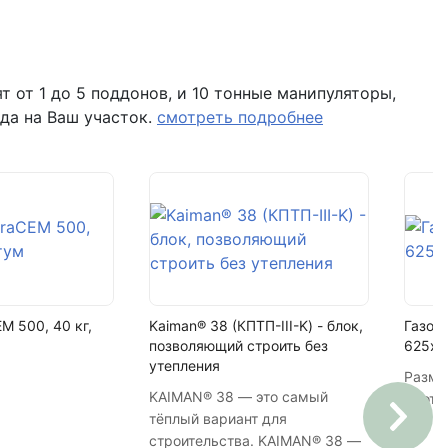
448 шт
верона
кроста
 помещение Н8 (вывеска "Мир кирпича")
 от 1 до 5 поддонов, и 10 тонные манипуляторы,
да на Ваш участок.
смотреть подробнее
17
7616 шт
M 500, 40 кг,
Kaiman® 38 (КПТП-III-K) - блок,
Газоб
позволяющий строить без
625х3
утепления
Разме
KAIMAN® 38 — это самый
Плотн
тёплый вариант для
строительства. KAIMAN® 38 —