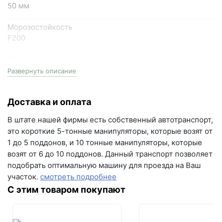
50 мм
Написать в Telegram
Морозостойкость
Написать на почту
F200
Размеры
г.Самара, ул. Садовая, дом 199, помещение Н8
172мм x 115мм, 115мм x 115мм, 86мм x 115мм
Развернуть описание
(вывеска "Мир кирпича")
пн-пт с 9:00 до 18:00
На поддоне
+7 (846) 215-16-16
Доставка и оплата
14.784 м2
+7 (993) 993-77-22
В штате нашей фирмы есть собственный автотранспорт,
Залог за поддоны
это короткие 5-тонные манипуляторы, которые возят от
Поддон залоговый, 1 штука стоит - 600 рублей
Написать в МАКС
1 до 5 поддонов, и 10 тонные манипуляторы, которые
возят от 6 до 10 поддонов. Данный транспорт позволяет
Водопоглощение
Написать в Telegram
подобрать оптимальную машину для проезда на Ваш
4.2%
участок.
смотреть подробнее
Написать на почту
Цвет
С этим товаром покупают
серый
Серия