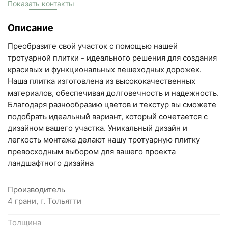
пн-пт с 9:00 до 18:00, сб с 10:00 до 16:00
Показать контакты
+7 (846) 215-17-17
Описание
+7 (993) 993-77-33
Преобразите свой участок с помощью нашей
Написать в МАКС
тротуарной плитки - идеального решения для создания
красивых и функциональных пешеходных дорожек.
Написать в Telegram
Наша плитка изготовлена из высококачественных
материалов, обеспечивая долговечность и надежность.
Написать на почту
Благодаря разнообразию цветов и текстур вы сможете
подобрать идеальный вариант, который сочетается с
Самарская область, Волжский район, село
дизайном вашего участка. Уникальный дизайн и
Преображенка, улица Ленинская, 75 (вывеска "Мир
легкость монтажа делают нашу тротуарную плитку
превосходным выбором для вашего проекта
кирпича")
ландшафтного дизайна
пн-пт с 9:00 до 18:00, сб с 10:00 до 16:00
+7 (846) 215-18-18
Производитель
+7 (993) 993-77-44
4 грани, г. Тольятти
Написать в МАКС
Толщина