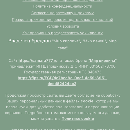
Политика конфиденциальности
Согласие на рассылку и рекламу
Правила применения рекомендательных технологий
Условия возврата
Как правильно предоставлять чек клиенту
Владелец брендов
,
,
"Мир кирпича"
"Мир печей"
Мир
сада"
Сайт
https://samara777.ru
, а также бренд
"Мир кирпича"
принадлежит ИП Шапошникову Д.С ИНН: 631502178700
Государственная регистрация ТЗ 846473
https://fips.ru/EGD/de7bee8c-0ccf-4a59-8951-
deed62424ec2
.
Продолжая просмотр сайта, вы даете согласие на обработку
Ваших персональных данных в файлах
cookie
, которые мы
используем для удобства пользователей и персонализации
сервисов. Подробнее о том, как мы используем эти данные,
можно узнать в
Политике cookie