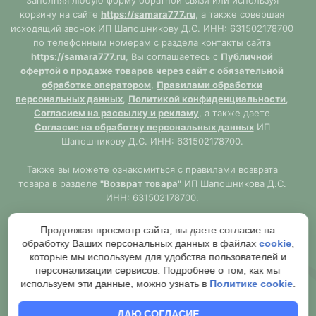
Заполняя любую форму обратной связи или используя
корзину на сайте
https://samara777.ru
, а также совершая
исходящий звонок ИП Шапошникову Д.С. ИНН: 631502178700
по телефонным номерам с раздела контакты сайта
https://samara777.ru
, Вы соглашаетесь с
Публичной
офертой о продаже товаров через сайт с обязательной
обработке оператором
,
Правилами обработки
персональных данных
,
Политикой конфиденциальности
,
Согласием на рассылку и рекламу
, а также даете
Согласие на обработку персональных данных
ИП
Шапошникову Д.С. ИНН: 631502178700.
Также вы можете ознакомиться с правилами возврата
товара в разделе
"Возврат товара"
ИП Шапошникова Д.С.
ИНН: 631502178700.
Сайт
https://samara777.ru
не является публичной офертой,
Продолжая просмотр сайта, вы даете согласие на
ВСЯ информация размещена в ознакомительных целях.
обработку Ваших персональных данных в файлах
cookie
,
Согласно правилам описанным в разделе
"Публичная
которые мы используем для удобства пользователей и
оферта"
публичная оферта используется только при
персонализации сервисов. Подробнее о том, как мы
обязательном оформлении заказа через Оператора сайта
используем эти данные, можно узнать в
Политике cookie
.
https://samara777.ru
с последующей выдачей кассового
чека.
ДАЮ СОГЛАСИЕ