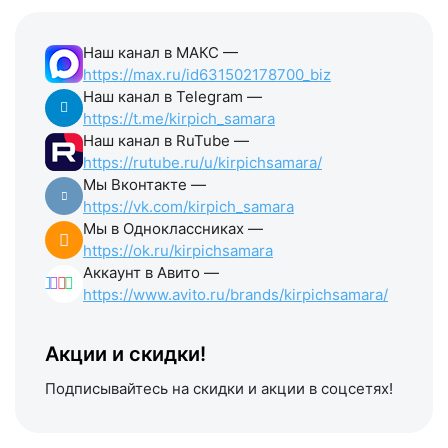
Наш канал в МАКС —
https://max.ru/id631502178700_biz
Наш канал в Telegram —
https://t.me/kirpich_samara
Наш канал в RuTube —
https://rutube.ru/u/kirpichsamara/
Мы Вконтакте —
https://vk.com/kirpich_samara
Мы в Одноклассниках —
https://ok.ru/kirpichsamara
Аккаунт в Авито —
https://www.avito.ru/brands/kirpichsamara/
Акции и скидки!
Подписывайтесь на скидки и акции в соцсетях!