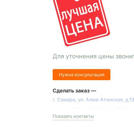
Для уточнения цены звони
Нужна консультация
Сделать заказ —
г. Самара, ул. Алма-Атинская, д.
пн-пт с 9:00 до 18:00, сб с 10:00 д
Показать контакты
+7 (846) 215-17-17
+7 (993) 993-77-33