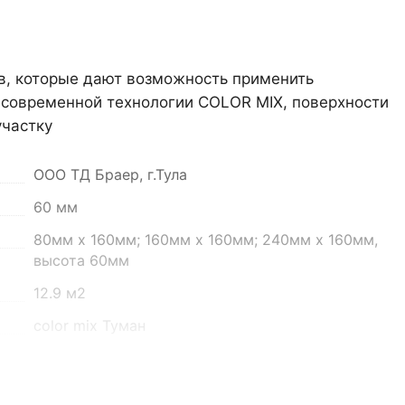
ов, которые дают возможность применить
я современной технологии COLOR MIX, поверхности
участку
он, село Преображенка, улица Ленинская, 75
ООО ТД Браер, г.Тула
о 16:00
60 мм
80мм х 160мм; 160мм х 160мм; 240мм х 160мм,
высота 60мм
12.9 м2
color mix Туман
Старый город Ландхаус
1777 кг