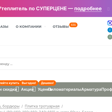
Утеплитель по СУПЕРЦЕНЕ —
подробнее
655
БАЗЫ
О КОМПАНИИ
ОТЗЫВЫ
пейте купить
Выгодно!
Дешево!
и скидки
Акции
Уценка
Пиломатериалы
Арматура
Проф
а, бордюры
Плитка тротуарная
/
/