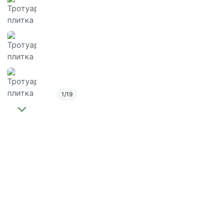
1
/
19