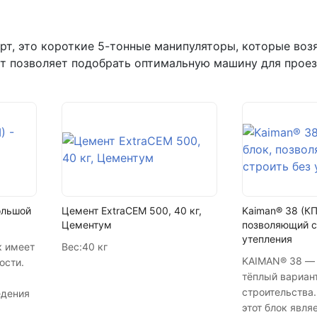
г.Самара, ул. Садовая, дом 199,
пн-пт с 9:00 до 18:00
т, это короткие 5-тонные манипуляторы, которые возят
рт позволяет подобрать оптимальную машину для проез
+7 (846) 215-16-16
+7 (993) 993-77-22
Написать в МАКС
Написать в Telegram
Написать на почту
большой
Цемент ExtraCEM 500, 40 кг,
Kaiman® 38 (КПТ
Цементум
позволяющий с
утепления
к имеет
Вес:
40 кг
KAIMAN® 38 — 
ости.
тёплый вариан
строительства
едения
этот блок явля