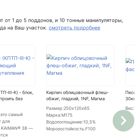
11
 помещение Н8 (вывеска "Мир кирпича")
141.9 м2
 от 1 до 5 поддонов, и 10 тонные манипуляторы,
да на Ваш участок.
смотреть подробнее
П-III-K) - блок,
Кирпич облицовочный флеш-
Песок
троить без
обжиг, гладкий, 1NF, Магма
30кг, 
Размер:
250х120х65
Вес:
30
это самый
Марка:
М175
т для
Водопоглощение:
10,5%
. KAIMAN® 38 —
Морозостойкость:
F100
ется