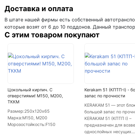
Кол-во поддонов в машине
Доставка и оплата
Кол-во в машине
В штате нашей фирмы есть собственный автотранспор
которые возят от 6 до 10 поддонов. Данный транспо
С этим товаром покупают
Цокольный кирпич. С
Kerakam 51 (КПТП-I) - 
отверстиями! М150, М200,
запас по прочности
ТККМ
KERAKAM 51 — этот бло
Размер:
250х120х65
большой запас по прочн
Марка:
М150, М200
KERAKAM 51 (КПТП I) –
Морозостойкость:
F150
предназначен для возв
однослойных несущих