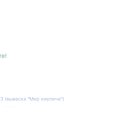
те!
133 (вывеска "Мир кирпича")
о 16:00