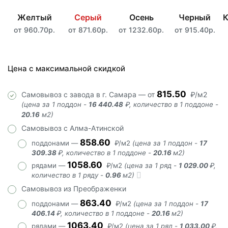
Желтый
Серый
Осень
Черный
К
от 960.70р.
от 871.60р.
от 1232.60р.
от 915.40р.
Цена с максимальной скидкой
815.50
Самовывоз с завода в г. Самара — от
₽/м2
(цена за 1 поддон -
16 440.48
₽, количество в 1 поддоне -
20.16
м2)
Самовывоз с Алма-Атинской
858.60
поддонами —
₽/м2
(цена за 1 поддон -
17
309.38
₽, количество в 1 поддоне -
20.16
м2)
1058.60
рядами —
₽/м2
(цена за 1 ряд -
1 029.00
₽,
количество в 1 ряду -
0.96
м2)
Самовывоз из Преображенки
863.40
поддонами —
₽/м2
(цена за 1 поддон -
17
406.14
₽, количество в 1 поддоне -
20.16
м2)
1063.40
рядами —
₽/м2
(цена за 1 ряд -
1 033.00
₽,