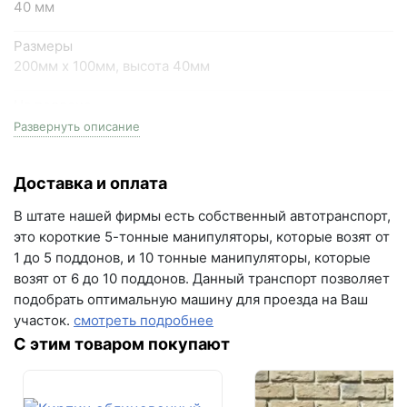
40 мм
пн-пт с 9:00 до 18:00, сб с 10:00 до 16:00
+7 (846) 215-18-18
Размеры
+7 (993) 993-77-44
200мм х 100мм, высота 40мм
На поддоне
Написать в МАКС
20.16 м2
Развернуть описание
Написать в Telegram
Цвет
Доставка и оплата
серый
Написать на почту
В штате нашей фирмы есть собственный автотранспорт,
Серия
г.Самара, ул. Садовая, дом 199, помещение Н8
это короткие 5-тонные манипуляторы, которые возят от
Кирпичик
(вывеска "Мир кирпича")
1 до 5 поддонов, и 10 тонные манипуляторы, которые
возят от 6 до 10 поддонов. Данный транспорт позволяет
пн-пт с 9:00 до 18:00
Вес поддона
подобрать оптимальную машину для проезда на Ваш
1750 кг
+7 (846) 215-16-16
участок.
смотреть подробнее
+7 (993) 993-77-22
Залог за поддоны
С этим товаром покупают
Поддон залоговый, 1 штука стоит - 480 рублей
Написать в МАКС
Кол-во поддонов в машине