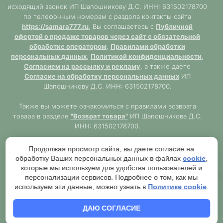
исходящий звонок ИП Шапошникову Д.С. ИНН: 631502178700
по телефонным номерам с раздела контакты сайта
https://samara777.ru
, Вы соглашаетесь с
Публичной
офертой о продаже товаров через сайт с обязательной
обработке оператором
,
Правилами обработки
персональных данных
,
Политикой конфиденциальности
,
Согласием на рассылку и рекламу
, а также даете
Согласие на обработку персональных данных
ИП
Шапошникову Д.С. ИНН: 631502178700.
Также вы можете ознакомиться с правилами возврата
товара в разделе
"Возврат товара"
ИП Шапошникова Д.С.
ИНН: 631502178700.
Сайт
https://samara777.ru
не является публичной офертой,
Продолжая просмотр сайта, вы даете согласие на
ВСЯ информация размещена в ознакомительных целях.
обработку Ваших персональных данных в файлах
cookie
,
Согласно правилам описанным в разделе
"Публичная
которые мы используем для удобства пользователей и
оферта"
публичная оферта используется только при
персонализации сервисов. Подробнее о том, как мы
обязательном оформлении заказа через Оператора сайта
используем эти данные, можно узнать в
Политике cookie
.
https://samara777.ru
с последующей выдачей кассового
чека.
ДАЮ СОГЛАСИЕ