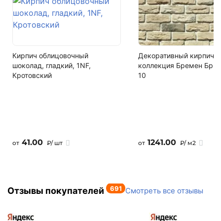
12
Написать в Telegram
Кол-во в машине
Написать на почту
241.92 м2
Кирпич облицовочный
Декоративный кирпич,
шоколад, гладкий, 1NF,
коллекция Бремен Брик
Кротовский
10
41.00
1241.00
от
₽/ шт
от
₽/ м2
691
Отзывы покупателей
Смотреть все отзывы