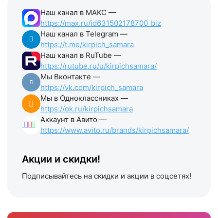
Наш канал в МАКС —
https://max.ru/id631502178700_biz
Наш канал в Telegram —
https://t.me/kirpich_samara
Наш канал в RuTube —
https://rutube.ru/u/kirpichsamara/
Мы Вконтакте —
https://vk.com/kirpich_samara
Мы в Одноклассниках —
https://ok.ru/kirpichsamara
Аккаунт в Авито —
https://www.avito.ru/brands/kirpichsamara/
Акции и скидки!
Подписывайтесь на скидки и акции в соцсетях!