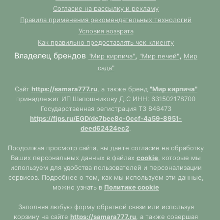
Согласие на рассылку и рекламу
Правила применения рекомендательных технологий
Условия возврата
Как правильно предоставлять чек клиенту
Владелец брендов
,
,
"Мир кирпича"
"Мир печей"
Мир
сада"
Сайт
https://samara777.ru
, а также бренд
"Мир кирпича"
принадлежит ИП Шапошникову Д.С ИНН: 631502178700
Государственная регистрация ТЗ 846473
https://fips.ru/EGD/de7bee8c-0ccf-4a59-8951-
deed62424ec2
.
Продолжая просмотр сайта, вы даете согласие на обработку
Ваших персональных данных в файлах
cookie
, которые мы
используем для удобства пользователей и персонализации
сервисов. Подробнее о том, как мы используем эти данные,
можно узнать в
Политике cookie
Заполняя любую форму обратной связи или используя
корзину на сайте
https://samara777.ru
, а также совершая