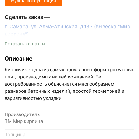
Нужна консультация
Сделать заказ —
г. Самара, ул. Алма-Атинская, д.133 (вывеска "Мир
кирпича")
пн-пт с 9:00 до 18:00, сб с 10:00 до 16:00
Показать контакты
+7 (846) 215-17-17
Описание
+7 (993) 993-77-33
Кирпичик - одна из самых популярных форм тротуарных
Написать в МАКС
плит, производимых нашей компанией. Ее
востребованность объясняется многообразием
Написать в Telegram
размеров бетонных изделий, простой геометрией и
вариативностью укладки.
Написать на почту
Производитель
Самарская область, Волжский район, село
ТМ Мир кирпича
Преображенка, улица Ленинская, 75 (вывеска "Мир
кирпича")
Толщина