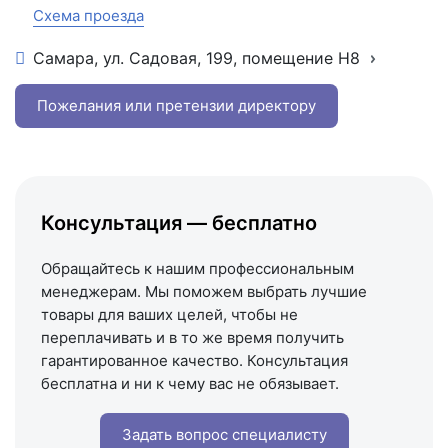
Схема проезда
Самара, ул. Садовая, 199, помещение Н8
+7 (846) 215-16-16
+7 (993) 993-77-22
Пожелания или претензии директору
Написать в МАКС
Написать в Telegram
Написать на почту
Консультация — бесплатно
Схема проезда
Обращайтесь к нашим профессиональным
менеджерам. Мы поможем выбрать лучшие
товары для ваших целей, чтобы не
переплачивать и в то же время получить
гарантированное качество. Консультация
бесплатна и ни к чему вас не обязывает.
Задать вопрос специалисту