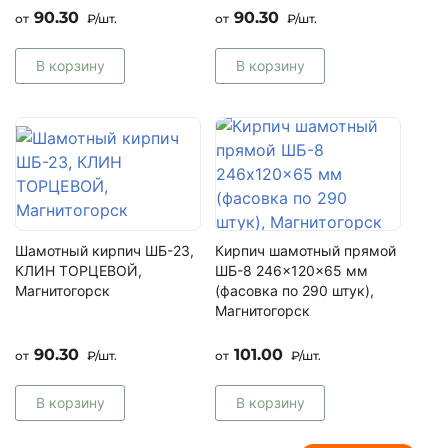
Кладочные смеси для блоков
90.30
90.30
от
₽/шт.
от
₽/шт.
Клей для плитки
Штукатурка
В корзину
В корзину
Шпатлевка
Добавки, модификаторы, гидрофобизаторы
Кладочная сетка
Композитная арматура
И многое другое, в том числе (смотреть
стройматериалы
со скидкой
)
Шамотный кирпич ШБ-23,
Кирпич шамотный прямой
КЛИН ТОРЦЕВОЙ,
ШБ-8 246x120x65 мм
"Мир кирпича" работает на рынке Самары и области уже
Магнитогорск
(фасовка по 290 штук),
не один год, располагает командой опытных менеджеров,
Магнитогорск
которые помогут определиться с товарной номенклатурой,
выбрать наиболее подходящие товары, оформить заказ, а
90.30
101.00
также ответят на разные вопросы.
от
₽/шт.
от
₽/шт.
Плюсы чтобы купить шамотный кирпич у нас:
В корзину
В корзину
Официальный поставщик