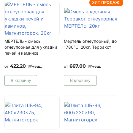
Вы получаете уверенность, что приобретаете
ХИТ ПРОДАЖ!
качественный продукт.
Оперативность и точность выполнения заказа
Мы знаем, для строителей крайне важны сроки,
потому имеем постоянный запас самые
популярные стройматериалы и гарантируем
МЕРТЕЛЬ - смесь
Мертель огнеупорный, до
незамедлительную доставку собственным
огнеупорная для укладки
1780°С, 20кг, Терракот
транспортом в заявленные сроки.
печей и каминов
Понятная навигация по сайту и внимательные
422.20
667.00
консультанты
от
₽/меш..
от
₽/меш.
Вы можете узнать подробно о товарах,
рассчитать цену на шамотный кирпич,
В корзину
В корзину
воспользоваться калькулятором и специальным
блоком связанных товаров.
Гарантия и сертификаты на все товары
Действует гарантия на весь ассортимент.
Товары имеют сертификаты.
Мы работаем с: АО «Самарский комбинат
керамических материалов», ООО «Древо»,