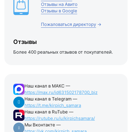
Отзывы на Авито
Отзывы в Google
Пожаловаться директору
→
Отзывы
Более 400 реальных отзывов от покупателей.
Наш канал в МАКС —
https://max.ru/id631502178700_biz
Наш канал в Telegram —
https://t.me/kirpich_samara
Наш канал в RuTube —
https://rutube.ru/u/kirpichsamara/
Мы Вконтакте —
https://vk.com/kirpich_samara