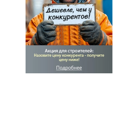
бизнес постащиков и приобретаем
удовлетворенных клиентов, так как
шамотный
кирпич от компании "Мир кирпича" в Самаре
–
это гарантия, быстрая доставка, недорогая
цена.
Узнайте выгоду работы с профессионалами.
Пишите, поможем с выбором, подскажем по
вашему вопросу.
Бесплатная консультация!