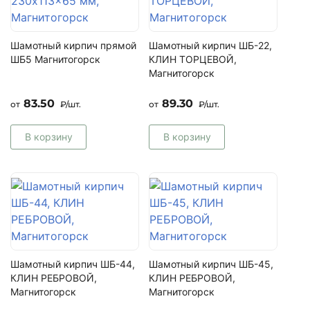
Тротуарная плитка
Брусчатка клинкерная
Шамотный кирпич прямой
Шамотный кирпич ШБ-22,
Бордюр тротуарный
ШБ5 Магнитогорск
КЛИН ТОРЦЕВОЙ,
Доска террасная
Магнитогорск
Мягкая кровля
83.50
89.30
от
₽/шт.
от
₽/шт.
Металлочерепица
Минеральная черепица
В корзину
В корзину
Керамическая черепица
Искусственный камень
Фасадная плитка
Цемент
ЦПС
Печные смеси
Шамотный кирпич ШБ-44,
Шамотный кирпич ШБ-45,
Цветные кладочные смеси для кирпича
КЛИН РЕБРОВОЙ,
КЛИН РЕБРОВОЙ,
Цветные затирки и расшивки для
Магнитогорск
Магнитогорск
искусственного камня, термопанелей, кирпича,
брусчатки