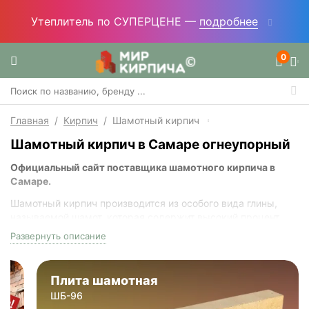
Утеплитель по СУПЕРЦЕНЕ —
подробнее
0
Главная
/
Кирпич
/
Шамотный кирпич
Шамотный кирпич в Самаре огнеупорный
Официальный сайт поставщика шамотного кирпича в
Самаре.
Шамотный кирпич производится из особого вида глины,
называемой шамот, которая содержит высокий процент
кремнезема. Он обладает высокой огнеупорностью и
Развернуть описание
устойчивостью к высоким температурам, благодаря чему
может использоваться в условиях высоких нагрузок и
контакта с огнем.
Плита шамотная
ШБ-96
В то время как обычный
печной кирпич
обычно