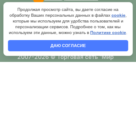
Мы в Авито
Продолжая просмотр сайта, вы даете согласие на
обработку Ваших персональных данных в файлах
cookie
,
которые мы используем для удобства пользователей и
персонализации сервисов. Подробнее о том, как мы
используем эти данные, можно узнать в
Политике cookie
.
ДАЮ СОГЛАСИЕ
2007-2026 © Торговая сеть "Мир
кирпича"
Публичная оферта о продаже товаров через сайт и
обязательной обработке оператором
Согласие на обработку персональных данных
Правила обработки персональных данных
Политика конфиденциальности
Согласие на рассылку и рекламу
Правила применения рекомендательных технологий
Условия возврата
Как правильно предоставлять чек клиенту
Владелец брендов
,
,
"Мир кирпича"
"Мир печей"
Мир