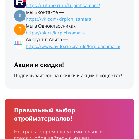
https://rutube.ru/u/kirpichsamara/
Мы Вконтакте —
https://vk.com/kirpich_samara
Мы в Одноклассниках —
https://ok.ru/kirpichsamara
Аккаунт в Авито —
https://www.avito.ru/brands/kirpichsamara/
Акции и скидки!
Подписывайтесь на скидки и акции в соцсетях!
Правильный выбор
стройматериалов!
Не тратьте время на утомительные
поиски, обращайтесь к нашим