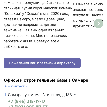
компания, продукция действительно
В Самаре в компан
отличная. Купил керамический камень
адекватные цены н
"Керакам" у "Союза" в мае 2020 года,
покупали много ст
отвез в Самару, в село Царевщина,
материала и вышла
доставили вовремя, водители
других фирмах.
вежливые. , а цены одни из самых
низких в регионе. Мне понравилось
работать с ними. Советую всем
выбирать его.
Пожелания или претензии директору
Офисы и строительные базы в Самаре
Все контакты
Самара, ул. Алма-Атинская, д.133
+7 (846) 215-17-17
+7 (993) 993-77-33